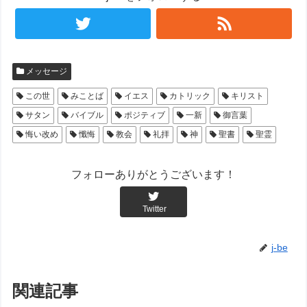
メッセージ
この世
みことば
イエス
カトリック
キリスト
サタン
バイブル
ポジティブ
一新
御言葉
悔い改め
懺悔
教会
礼拝
神
聖書
聖霊
フォローありがとうございます！
Twitter
j-be
関連記事