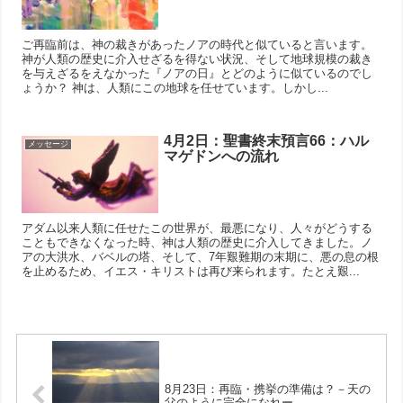
ご再臨前は、神の裁きがあったノアの時代と似ていると言います。
神が人類の歴史に介入せざるを得ない状況、そして地球規模の裁き
を与えざるをえなかった『ノアの日』とどのように似ているのでし
ょうか？ 神は、人類にこの地球を任せています。しかし...
4月2日：聖書終末預言66：ハル
メッセージ
マゲドンへの流れ
アダム以来人類に任せたこの世界が、最悪になり、人々がどうする
こともできなくなった時、神は人類の歴史に介入してきました。ノ
アの大洪水、バベルの塔、そして、7年艱難期の末期に、悪の息の根
を止めるため、イエス・キリストは再び来られます。たとえ艱...
8月23日：再臨・携挙の準備は？－天の
父のように完全になれー