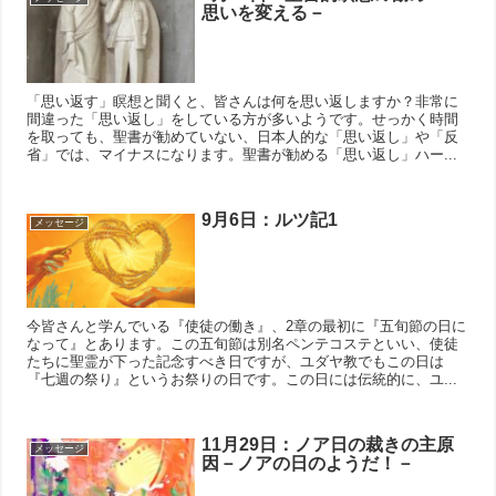
思いを変える－
「思い返す」瞑想と聞くと、皆さんは何を思い返しますか？非常に
間違った「思い返し」をしている方が多いようです。せっかく時間
を取っても、聖書が勧めていない、日本人的な「思い返し」や「反
省」では、マイナスになります。聖書が勧める「思い返し」ハー...
9月6日：ルツ記1
メッセージ
今皆さんと学んでいる『使徒の働き』、2章の最初に『五旬節の日に
なって』とあります。この五旬節は別名ペンテコステといい、使徒
たちに聖霊が下った記念すべき日ですが、ユダヤ教でもこの日は
『七週の祭り』というお祭りの日です。この日には伝統的に、ユ...
11月29日：ノア日の裁きの主原
メッセージ
因－ノアの日のようだ！－