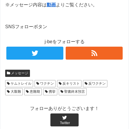
※メッセージ内容は
動画
よりご覧ください。
SNSフォローボタン
j-beをフォローする
メッセージ
ケムトレイル
ワクチン
反キリスト
反ワクチン
大艱難
患難期
携挙
聖書終末預言
フォローありがとうございます！
Twitter