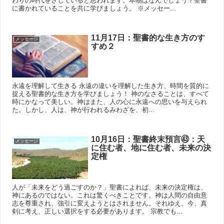
わりの時代をさしていると思われます。本物はなんでしょう？聖書
に書かれていることを共に学びましょう。 ※メッセー...
11月17日：聖書的な生き方のす
メッセージ
すめ２
永遠を理解して生きる 永遠の違いを理解した生き方、時間を質的に
捉える聖書的な生き方を学びましょう！ 神のなさることは、すべて
時にかなって美しい。神はまた、人の心に永遠への思いを与えられ
た。しかし、人は、神が行われるみわざを、初...
10月16日：聖書終末預言㊸：天
メッセージ
に住む者、地に住む者、未来の決
定権
人が「未来をどう過ごすのか？」聖書によれば、未来の決定権は、
神にあるのではない。これは驚くべきことです。神は人間の自由意
志を尊重され、強引に変えようとはされません。それゆえ、今、真
剣に考え、正しい選択をする必要があります。 宗教でも...