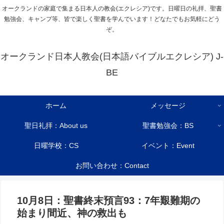
オークランドの家庭で集まる日本人の教会(エクレシア)です。日曜日の礼拝、聖書
勉強会、キャンプ等、皆で楽しく聖書を学んでいます！どなたでもお気軽にどう
ぞ。
オークランド日本人教会(日本語バイブルエクレシア) J-
BE
ホーム
メッセージ
聖日礼拝：About us
聖書勉強会：BS
日曜学校：CS
イベント：Event
お問い合わせ：Contact
10月8日：聖書終末預言93：7年艱難期の
始まり間近、神の救出も