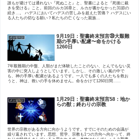
誰もが避けては通れない『死ぬこと』と、聖書によると『死後に裁
きを受ける』こと。前回のルカ16章と、ルカが書かなかった31節の
続き…。 ハデスにおいてハデスの苦しみを超えた苦痛？ ハデスにい
る人たちの切なる願い？私たちの亡くなった親族...
9月19日：聖書終末預言㊴大艱難
メッセージ
期の手厚い配慮〜命をかける
1260日
7年艱難期の中盤、人類がまだ体験したことのない、とんでもない災
害の中に突入しようとしています。しかし、その激しい嵐の中で
も、神の手厚い配慮があるようです。一人でも多くの人たちを救お
うと、神は、救いの手を休めません。命をかけて1260日間…...
1月29日：聖書終末預言58：地か
メッセージ
らの獣；終わりの宗教
世界の宗教がある方向に向かうようです。すでにそのための会議が
繰り返されています。思想、哲学、宗教も1つの方向へ向かって、終