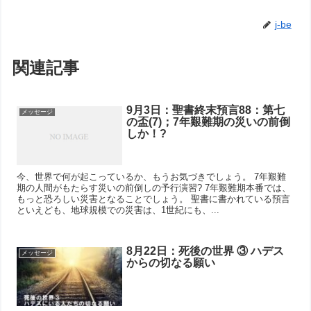
j-be
関連記事
9月3日：聖書終末預言88：第七
メッセージ
の盃(7)；7年艱難期の災いの前倒
しか！?
今、世界で何が起こっているか、もうお気づきでしょう。 7年艱難
期の人間がもたらす災いの前倒しの予行演習? 7年艱難期本番では、
もっと恐ろしい災害となることでしょう。 聖書に書かれている預言
といえども、地球規模での災害は、1世紀にも、...
8月22日：死後の世界 ③ ハデス
メッセージ
からの切なる願い