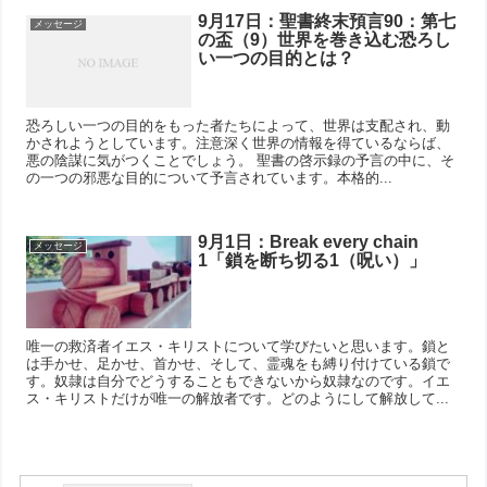
9月17日：聖書終末預言90：第七
メッセージ
の盃（9）世界を巻き込む恐ろし
い一つの目的とは？
恐ろしい一つの目的をもった者たちによって、世界は支配され、動
かされようとしています。注意深く世界の情報を得ているならば、
悪の陰謀に気がつくことでしょう。 聖書の啓示録の予言の中に、そ
の一つの邪悪な目的について予言されています。本格的...
9月1日：Break every chain
メッセージ
1「鎖を断ち切る1（呪い）」
唯一の救済者イエス・キリストについて学びたいと思います。鎖と
は手かせ、足かせ、首かせ、そして、霊魂をも縛り付けている鎖で
す。奴隷は自分でどうすることもできないから奴隷なのです。イエ
ス・キリストだけが唯一の解放者です。どのようにして解放して...