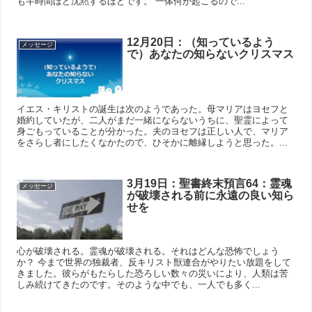
も半時間ほど沈黙するほどです。 一体何が起こるので...
12月20日：（知っているよう
メッセージ
で）あなたの知らないクリスマス
イエス・キリストの誕生は次のようであった。母マリアはヨセフと
婚約していたが、二人がまだ一緒にならないうちに、聖霊によって
身ごもっていることが分かった。夫のヨセフは正しい人で、マリア
をさらし者にしたくなかたので、ひそかに離縁しようと思った。...
3月19日：聖書終末預言64：霊魂
メッセージ
が破壊される前に永遠の良い知ら
せを
心が破壊される。霊魂が破壊される。それはどんな恐怖でしょう
か？ 今まで世界の独裁者、反キリスト獣連合がやりたい放題をして
きました。彼らがもたらした恐ろしい数々の災いにより、人類は苦
しみ続けてきたのです。そのような中でも、一人でも多く...