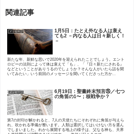
関連記事
1月5日：たとえ外なる人は衰え
メッセージ
ても2 －内なる人は日々新しく！
－
新たな年、新鮮な思いで2020年を迎えられたことでしょう。エント
ロピーの法則によって体は衰えて「も」、「『日々新たにされる』
などということがありうるのでしょうか？そんな人がいたら話を聞
いてみたい」いう前回のメッセージを聞いてくださった方か...
6月19日：聖書終末預言㉖／七つ
メッセージ
の角笛の1〜；核戦争か？
第7の封印が解かれると、7人の天使たちにそれぞれに角笛が与えら
れ、吹かれる準備が整います。人類は選択してはいけない方を選ん
でしまいました。れから展開する地上の様子は、父なる神も、天界