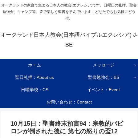
オークランドの家庭で集まる日本人の教会(エクレシア)です。日曜日の礼拝、聖書
勉強会、キャンプ等、皆で楽しく聖書を学んでいます！どなたでもお気軽にどう
ぞ。
オークランド日本人教会(日本語バイブルエクレシア) J-
BE
ホーム
メッセージ
聖日礼拝：About us
聖書勉強会：BS
日曜学校：CS
イベント：Event
お問い合わせ：Contact
10月15日：聖書終末預言94：宗教的バビ
ロンが倒された後に 第七の怒りの盃12