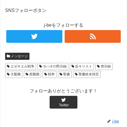
SNSフォローボタン
j-beをフォローする
メッセージ
エゼキエル戦争
ヨハネの黙示録
反キリスト
啓示録
大艱難
患難期
戦争
聖書
聖書終末預言
フォローありがとうございます！
Twitter
j-be