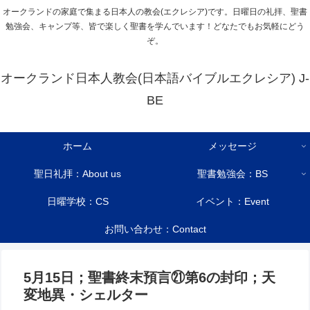
オークランドの家庭で集まる日本人の教会(エクレシア)です。日曜日の礼拝、聖書
勉強会、キャンプ等、皆で楽しく聖書を学んでいます！どなたでもお気軽にどう
ぞ。
オークランド日本人教会(日本語バイブルエクレシア) J-
BE
ホーム
メッセージ
聖日礼拝：About us
聖書勉強会：BS
日曜学校：CS
イベント：Event
お問い合わせ：Contact
5月15日；聖書終末預言㉑第6の封印；天
変地異・シェルター