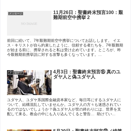
11月26日：聖書終末預言100：艱
メッセージ
難期前空中携挙 2
前回に続いて、7年艱難期前空中携挙についてお話しします。 イエ
ス・キリストが自ら約束したように、信頼する者たちを、7年艱難期
が始まる前に、携挙されると私は受け止めています。ところが、昨
今艱難期前携挙説に対する攻撃も多くなっています。...
4月3日：聖書終末預言⑮ 真のユ
メッセージ
ダヤ人と偽ユダヤ人
ユダヤ人、ユダヤ系国際金融資本家など、毎日耳にするユダヤ人に
ついて、結構混乱していませんか。ユダヤ人の方々も迷惑されてい
るのではないでしょうか？偽ユダヤ人が世の終わりには、世界を支
配して来る。教会の中にも入り込んでくると警告… 助けてい...