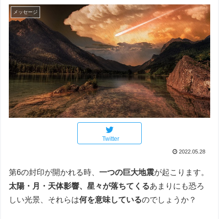
メッセージ
Twitter
2022.05.28
第6の封印が開かれる時、
一つの巨大地震
が起こります。
太陽・月・天体影響、星々が落ちてくる
あまりにも恐ろ
しい光景、それらは
何を意味している
のでしょうか？