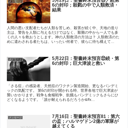
5月29日：聖書終末預言㉓／続第
メッセージ
6の封印；殺戮の中で人類救済・
結果
人間の悪い支配者たちが人類を苦しめ、殺害が続く中、天地の造り
主は、警告を人類に与えるだけではなく、艱難の中から一人でも多
くの人々を救おうとします。神の人類救済の方法は？ 人類救済のた
めに遣わされる者たちは、いったい何者で、彼らに待ち構えて...
5月22日：聖書終末預言㉒続・第
メッセージ
6の封印；巨大津波と救い
「さる痘」の感染者、天然痘のワクチン製造開始、更なるパンデミ
ックの気配です。 第6の封印が開かれる時、世界各地で巨大津波が
襲いかかります。戦争も食糧戦争、飢餓もパンデミックもさらにひ
どくなるようです。「誰が耐えられるだろうか&#x...
7月16日：聖書終末預言81：第六
メッセージ
の盃；ハルマゲドン2億の軍隊が
越えてくる