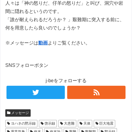
人々は「神の怒りだ、仔羊の怒りだ」と叫び、洞穴や岩
間に隠れるというのです。
「誰が耐えられるだろうか？ 」艱難期に突入する前に、
何を用意したら良いのでしょうか？
※メッセージは
動画
よりご覧ください。
SNSフォローボタン
j-beをフォローする
メッセージ
ヨハネの黙示録
啓示録
大患難
天体
巨大地震
異常気象
終末
終末論
艱難
艱難期
黙示録