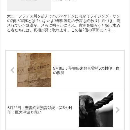
大ユーフラテス川を超えてハルマゲドンに向かうライジング・サン
の2億の軍隊とは？いよいよ7年艱難期の予言も終わりに近づき、隠
されていた陰謀が、さらに明らかにされ、真実を知ろうと探し求め
る者たちには、真相が見て取れます。この後2億の軍勢により...
5月8日：聖書終末預言⑳第5の封印；血
の復讐
5月22日：聖書終末預言㉒続・第6の封
印；巨大津波と救い