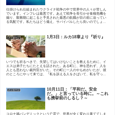
仕掛けられ仕組まれたウクライナ戦争の中で世界中の人々が苦しん
でいます。インフレは最悪です。あえて戦争を長引かせ食糧危機を
煽り、艱難期に起こると予見された最悪の飢餓が目の前に迫ってい
る気配です。私たちはどう備え、サバイバルしたら良いのでしょ...
1月3日：ルカ18章より『祈り』
メッセージ
いつでも祈るべきで、失望してはいけないことを教えるために、イ
エスは弟子たちにたとえを話された。ある町に、神を恐れず、人を
人とも思わない裁判官がいた。その町に一人のやもめがいたが、彼
のところにやって来ては、『私を訴える人をさばいて、私を守っ...
10月11日：「平和だ。安全
メッセージ
だ。」と言っている時に。～これ
も携挙前のしるし？～
コロナ禍パンデミックという亡霊で、世界が全く変わり果ててしま