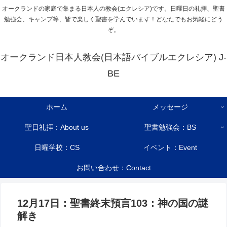
オークランドの家庭で集まる日本人の教会(エクレシア)です。日曜日の礼拝、聖書
勉強会、キャンプ等、皆で楽しく聖書を学んでいます！どなたでもお気軽にどう
ぞ。
オークランド日本人教会(日本語バイブルエクレシア) J-
BE
ホーム
メッセージ
聖日礼拝：About us
聖書勉強会：BS
日曜学校：CS
イベント：Event
お問い合わせ：Contact
12月17日：聖書終末預言103：神の国の謎
解き