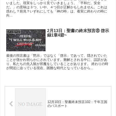
いました。現実をしっかり見ていきましょう。「平和だ。安全
だ。」の意味は３つ、いや、４つ目が正解かもしれません。これは
惑わし？前兆？いずれにしても「神の時」は、着実に終わりの時に
向...
2月13日：聖書の終末預言⑧ 啓示
メッセージ
録1章4節~
最後の預言書は「黙示」ではなく「啓示」であって、隠されていた
ことが啓かれ明らかにされています。難解とされる中に、誤訳があ
り、私たちの先入観が邪魔をしていることがあります。 終わりの時
が間近に迫っている現在、困難な時代となっているから...
12月10日：聖書終末預言102：千年王国
のパスポート