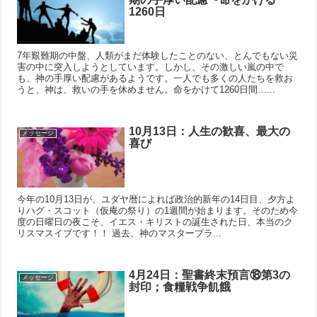
1260日
7年艱難期の中盤、人類がまだ体験したことのない、とんでもない災
害の中に突入しようとしています。しかし、その激しい嵐の中で
も、神の手厚い配慮があるようです。一人でも多くの人たちを救お
うと、神は、救いの手を休めません。命をかけて1260日間…...
10月13日：人生の歓喜、最大の
メッセージ
喜び
今年の10月13日が、ユダヤ暦によれば政治的新年の14日目、夕方よ
りハグ・スコット（仮庵の祭り）の1週間が始まります。そのため今
度の日曜日の夜こそ、イエス・キリストの誕生された日、本当のク
リスマスイブです！！ 過去、神のマスタープラ...
4月24日：聖書終末預言⑱第3の
メッセージ
封印；食糧戦争飢餓