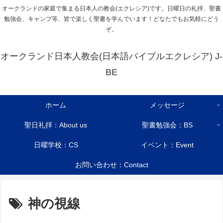
オークランドの家庭で集まる日本人の教会(エクレシア)です。日曜日の礼拝、聖書
勉強会、キャンプ等、皆で楽しく聖書を学んでいます！どなたでもお気軽にどう
ぞ。
オークランド日本人教会(日本語バイブルエクレシア) J-
BE
ホーム
メッセージ
聖日礼拝：About us
聖書勉強会：BS
日曜学校：CS
イベント：Event
お問い合わせ：Contact
神の視線