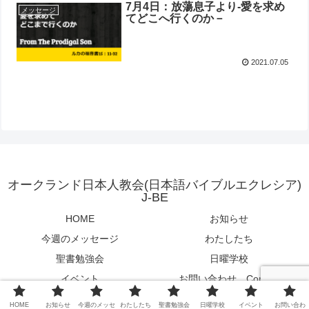
7月4日：放蕩息子より‐愛を求め
メッセージ
てどこへ行くのか－
2021.07.05
オークランド日本人教会(日本語バイブルエクレシア)
J-BE
HOME
お知らせ
今週のメッセージ
わたしたち
聖書勉強会
日曜学校
イベント
お問い合わせ Contact
© 2020 オークランド日本人教会(日本語バイブルエクレシア) J-BE.
HOME
お知らせ
今週のメッセ
わたしたち
聖書勉強会
日曜学校
イベント
お問い合わ