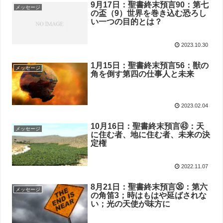
9月17日：聖書終末預言90：第七
メッセージ
の盃（9）世界を巻き込む恐ろし
い一つの目的とは？
2023.10.30
1月15日：聖書終末預言56：獣の
メッセージ
角を倒す第四の仕事人と未来
2023.02.04
10月16日：聖書終末預言㊸：天
メッセージ
に住む者、地に住む者、未来の決
定権
2022.11.07
8月21日：聖書終末預言㉟：第六
メッセージ
の角笛3；時はもはや延ばされな
い；光の天使が味方に