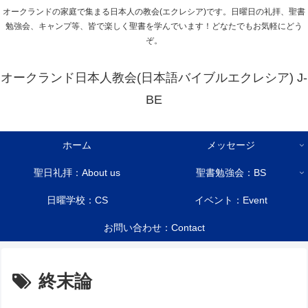
オークランドの家庭で集まる日本人の教会(エクレシア)です。日曜日の礼拝、聖書
勉強会、キャンプ等、皆で楽しく聖書を学んでいます！どなたでもお気軽にどう
ぞ。
オークランド日本人教会(日本語バイブルエクレシア) J-
BE
ホーム
メッセージ
聖日礼拝：About us
聖書勉強会：BS
日曜学校：CS
イベント：Event
お問い合わせ：Contact
終末論