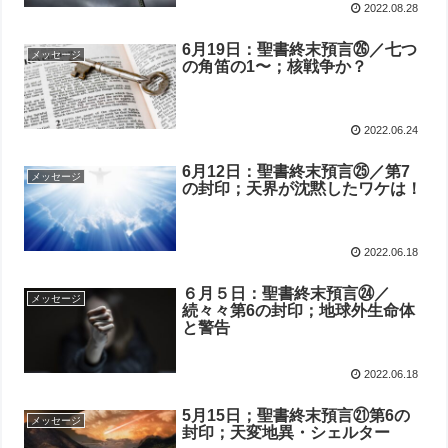
2022.08.28
6月19日：聖書終末預言㉖／七つ
メッセージ
の角笛の1〜；核戦争か？
2022.06.24
6月12日：聖書終末預言㉕／第7
メッセージ
の封印；天界が沈黙したワケは！
2022.06.18
６月５日：聖書終末預言㉔／
メッセージ
続々々第6の封印；地球外生命体
と警告
2022.06.18
5月15日；聖書終末預言㉑第6の
メッセージ
封印；天変地異・シェルター