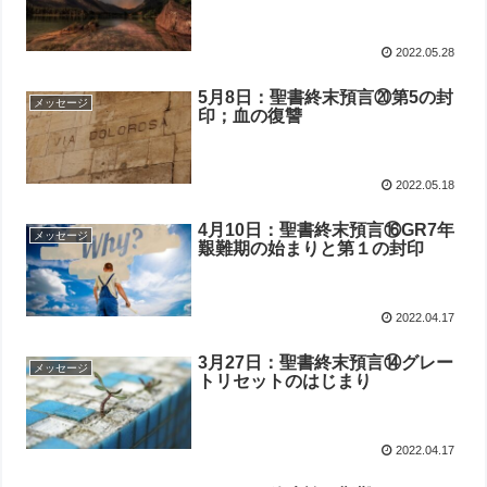
2022.05.28
5月8日：聖書終末預言⑳第5の封
メッセージ
印；血の復讐
2022.05.18
4月10日：聖書終末預言⑯GR7年
メッセージ
艱難期の始まりと第１の封印
2022.04.17
3月27日：聖書終末預言⑭グレー
メッセージ
トリセットのはじまり
2022.04.17