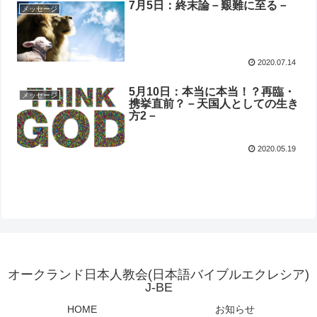
7月5日：終末論－艱難に至る－
メッセージ
2020.07.14
5月10日：本当に本当！？再臨・
メッセージ
携挙直前？－天国人としての生き
方2－
2020.05.19
オークランド日本人教会(日本語バイブルエクレシア)
J-BE
HOME
お知らせ